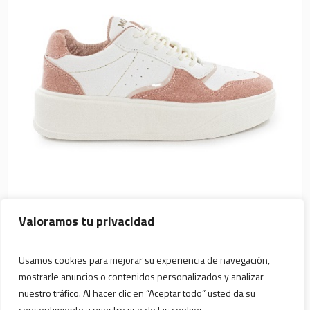
Valoramos tu privacidad
TENIS PLATAFORMA K
Uncategorized
Usamos cookies para mejorar su experiencia de navegación,
$
150.00
mostrarle anuncios o contenidos personalizados y analizar
nuestro tráfico. Al hacer clic en “Aceptar todo” usted da su
consentimiento a nuestro uso de las cookies.