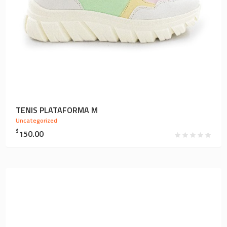
TENIS PLATAFORMA M
Uncategorized
$
150.00