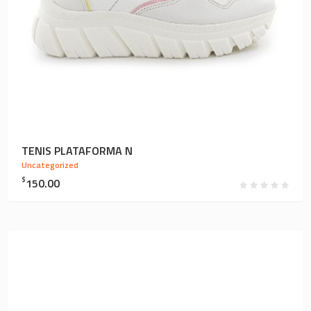
TENIS PLATAFORMA N
Uncategorized
$
150.00