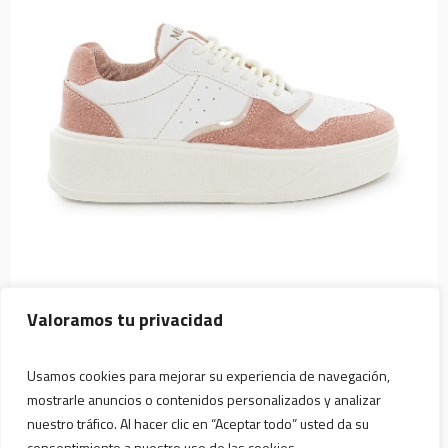
Valoramos tu privacidad
TENIS PLATAFORMA K
Uncategorized
Usamos cookies para mejorar su experiencia de navegación,
$
150.00
mostrarle anuncios o contenidos personalizados y analizar
nuestro tráfico. Al hacer clic en “Aceptar todo” usted da su
consentimiento a nuestro uso de las cookies.