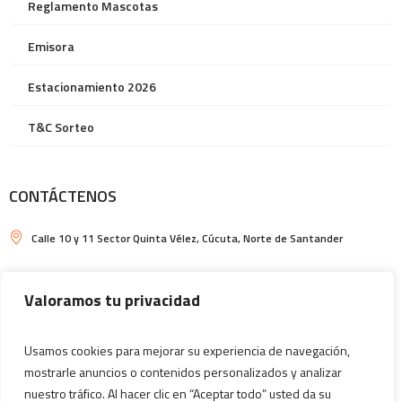
Reglamento Mascotas
Emisora
Estacionamiento 2026
T&C Sorteo
CONTÁCTENOS
Calle 10 y 11 Sector Quinta Vélez, Cúcuta, Norte de Santander
Horarios de Ventura Plaza y de Plazoleta de Comidas: Locales
comerciales: de lunes a jueves de 10am a 8pm, viernes y sábados de
Valoramos tu privacidad
10am a 9pm y domingos y festivos de 11am a 9pm
(7) 5933637
Usamos cookies para mejorar su experiencia de navegación,
mostrarle anuncios o contenidos personalizados y analizar
nuestro tráfico. Al hacer clic en “Aceptar todo” usted da su