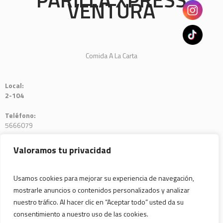
VENTURA
Comida A La Carta
Local:
2-104
Teléfono:
5666079
E-mail:
Valoramos tu privacidad
parrillaventura@hotmail.com
Usamos cookies para mejorar su experiencia de navegación,
mostrarle anuncios o contenidos personalizados y analizar
nuestro tráfico. Al hacer clic en “Aceptar todo” usted da su
consentimiento a nuestro uso de las cookies.