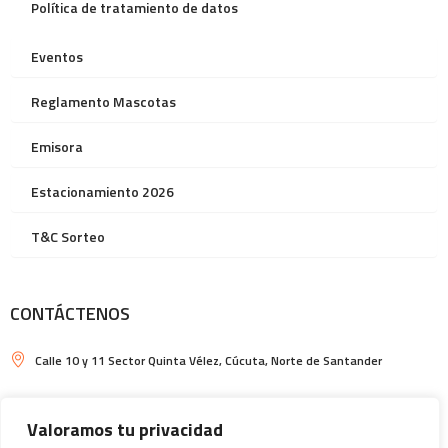
Política de tratamiento de datos
Eventos
Reglamento Mascotas
Emisora
Estacionamiento 2026
T&C Sorteo
CONTÁCTENOS
Calle 10 y 11 Sector Quinta Vélez, Cúcuta, Norte de Santander
Horarios de Ventura Plaza y de Plazoleta de Comidas: Locales
comerciales: de lunes a jueves de 10am a 8pm, viernes y sábados de
Valoramos tu privacidad
10am a 9pm y domingos y festivos de 11am a 9pm