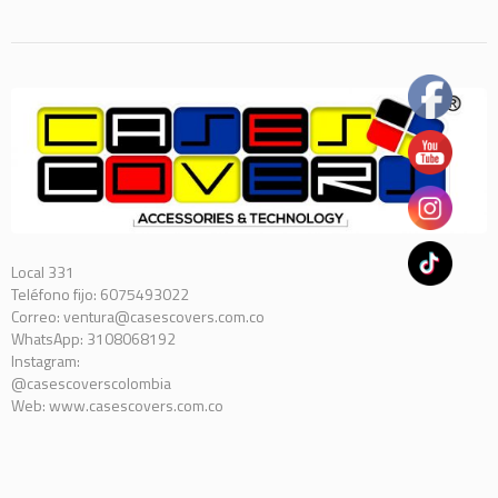
Local 331
Teléfono fijo: 6075493022
Correo: ventura@casescovers.com.co
WhatsApp: 3108068192
Instagram:
@casescoverscolombia
Web: www.casescovers.com.co