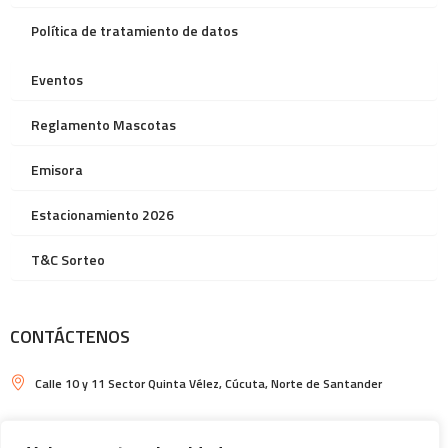
Política de tratamiento de datos
Eventos
Reglamento Mascotas
Emisora
Estacionamiento 2026
T&C Sorteo
CONTÁCTENOS
Calle 10 y 11 Sector Quinta Vélez, Cúcuta, Norte de Santander
Horarios de Ventura Plaza y de Plazoleta de Comidas: Locales
comerciales: de lunes a jueves de 10am a 8pm, viernes y sábados de