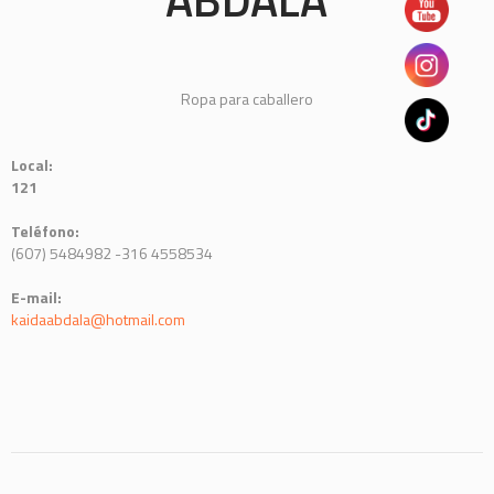
Ropa para caballero
Local:
121
Teléfono:
(607) 5484982 -316 4558534
E-mail:
kaidaabdala@hotmail.com