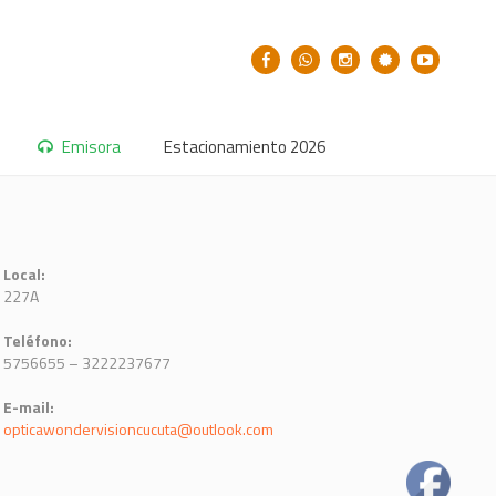
Emisora
Estacionamiento 2026
Local:
227A
Teléfono:
5756655 – 3222237677
E-mail:
opticawondervisioncucuta@outlook.com