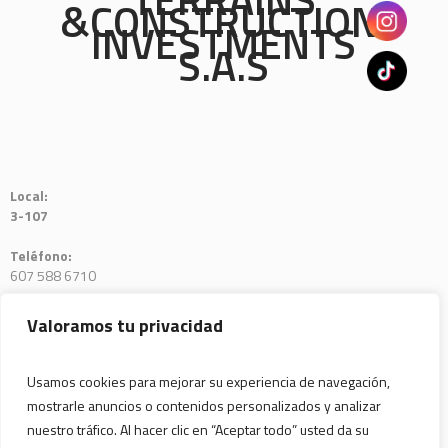
&CONSTRUCTIONS
INVESTMENTS
S.A.S
Local:
3-107
Teléfono:
607 588 6710
E-mail:
Valoramos tu privacidad
tycinvestments@gmail.com
Usamos cookies para mejorar su experiencia de navegación,
mostrarle anuncios o contenidos personalizados y analizar
nuestro tráfico. Al hacer clic en “Aceptar todo” usted da su