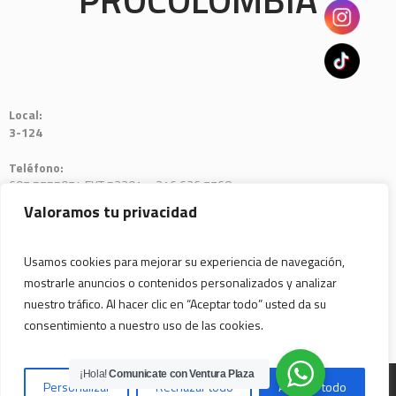
Local:
3-124
Teléfono:
607 5755074 EXT 52201 – 316 626 7768
Valoramos tu privacidad
Usamos cookies para mejorar su experiencia de navegación,
mostrarle anuncios o contenidos personalizados y analizar
nuestro tráfico. Al hacer clic en “Aceptar todo” usted da su
consentimiento a nuestro uso de las cookies.
¡Hola!
Comunicate con Ventura Plaza
© Copyright
Business Intelligence Corporate
All Rights Reserved -
Personalizar
Rechazar todo
Aceptar todo