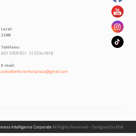
Local:
228B
Teléfono:
607 5009307- 3133347818
E-mail:
poloatlanticventuraplaza@gmail.com
iness Intelligence Corporate
All Rights Reserved - Designed by Mall