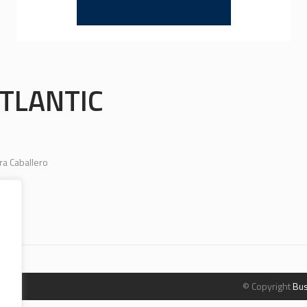
TLANTIC
a Caballero
© Copyright
Bus