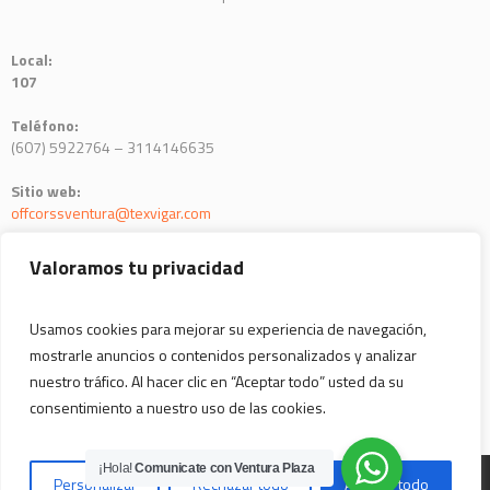
Local:
107
Teléfono:
(607) 5922764 – 3114146635
Sitio web:
offcorssventura@texvigar.com
Horario:
Valoramos tu privacidad
10:00 a.m. a 9:00 p.m. (p)
Usamos cookies para mejorar su experiencia de navegación,
mostrarle anuncios o contenidos personalizados y analizar
nuestro tráfico. Al hacer clic en “Aceptar todo” usted da su
consentimiento a nuestro uso de las cookies.
¡Hola!
Comunicate con Ventura Plaza
© Copyright
Business Intelligence Corporate
All Rights Reserved -
Personalizar
Rechazar todo
Aceptar todo