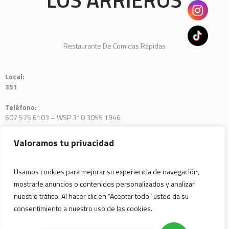
Restaurante De Comidas Rápidas
Local:
351
Teléfono:
607 575 6103 – WSP 310 3055 1946
E-mail:
Valoramos tu privacidad
venturaplaza@arrierossemos.com
Usamos cookies para mejorar su experiencia de navegación,
mostrarle anuncios o contenidos personalizados y analizar
nuestro tráfico. Al hacer clic en “Aceptar todo” usted da su
consentimiento a nuestro uso de las cookies.