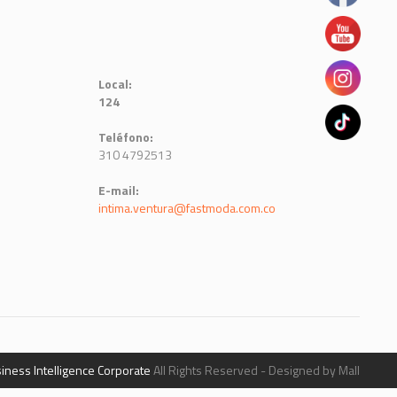
Local:
124
Teléfono:
310 4792513
E-mail:
intima.ventura@fastmoda.com.co
iness Intelligence Corporate
All Rights Reserved - Designed by Mall