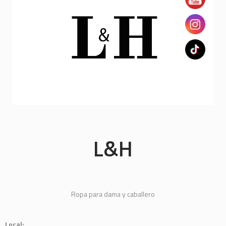
L&H
Ropa para dama y caballero
Local: