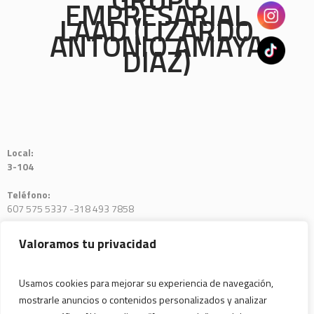
EMPRESARIAL
LAAD (LIZARDO
ANTONIO AMAYA
DIAZ)
Local:
3-104
Teléfono:
607 575 5337 -318 493 7858
E-mail:
Valoramos tu privacidad
sec.ejecutivalaad@gmail.com
Usamos cookies para mejorar su experiencia de navegación,
mostrarle anuncios o contenidos personalizados y analizar