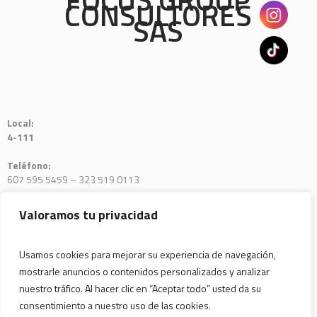
CONSULTORES
SAS
Local:
4-111
Teléfono:
607 595 5459 – 323 519 0113
E-mail:
Valoramos tu privacidad
notificaciones@focusgroup.com
Usamos cookies para mejorar su experiencia de navegación,
mostrarle anuncios o contenidos personalizados y analizar
nuestro tráfico. Al hacer clic en “Aceptar todo” usted da su
consentimiento a nuestro uso de las cookies.