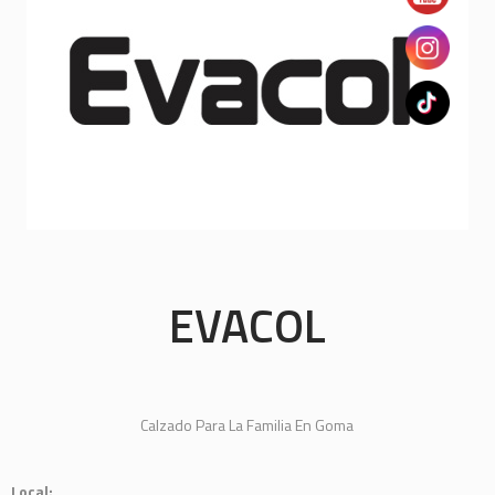
EVACOL
Calzado Para La Familia En Goma
Local: