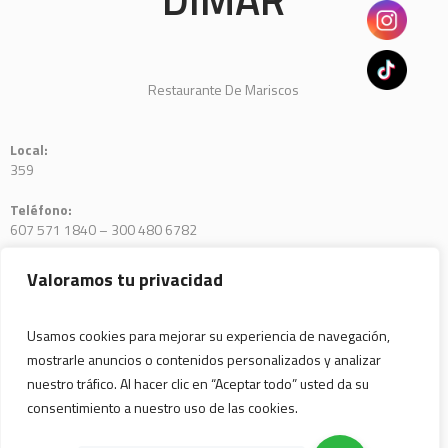
Restaurante De Mariscos
Local:
359
Teléfono:
607 571 1840 – 300 480 6782
E-mail:
Valoramos tu privacidad
julianpalomino@hotmail.com
Usamos cookies para mejorar su experiencia de navegación,
mostrarle anuncios o contenidos personalizados y analizar
nuestro tráfico. Al hacer clic en “Aceptar todo” usted da su
consentimiento a nuestro uso de las cookies.