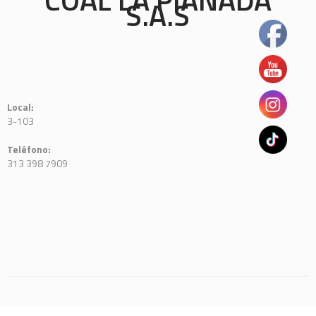
S.A.S
Local:
3-103
Teléfono:
313 398 7909