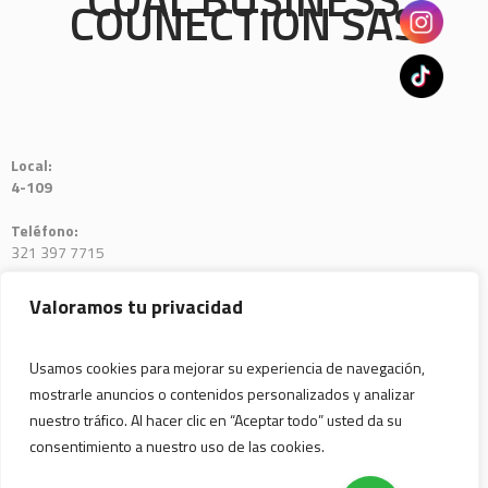
COUNECTION SAS
Local:
4-109
Teléfono:
321 397 7715
E-mail:
Valoramos tu privacidad
CAOLBCSASCOL@GMAIL.COM
Usamos cookies para mejorar su experiencia de navegación,
mostrarle anuncios o contenidos personalizados y analizar
nuestro tráfico. Al hacer clic en “Aceptar todo” usted da su
consentimiento a nuestro uso de las cookies.