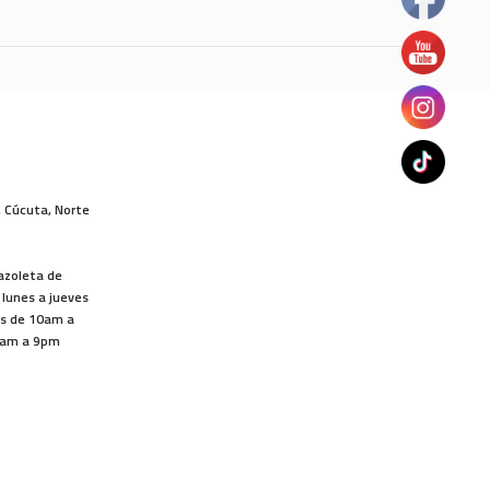
, Cúcuta, Norte
lazoleta de
 lunes a jueves
os de 10am a
1am a 9pm