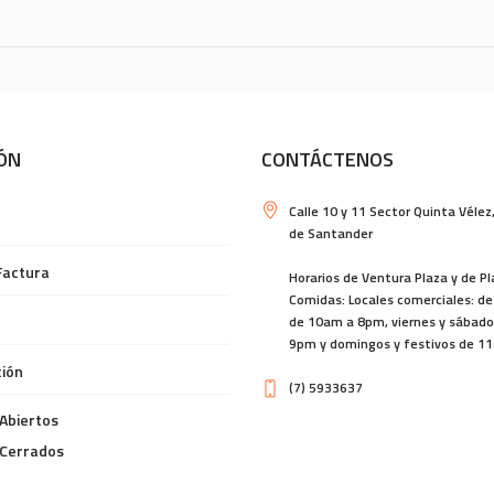
ÓN
CONTÁCTENOS
Calle 10 y 11 Sector Quinta Vélez
de Santander
Factura
Horarios de Ventura Plaza y de P
Comidas: Locales comerciales: de
de 10am a 8pm, viernes y sábad
9pm y domingos y festivos de 1
ión
(7) 5933637
Abiertos
 Cerrados