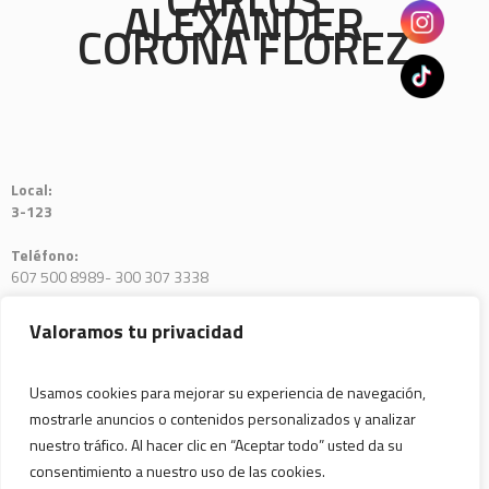
ALEXANDER
CORONA FLOREZ
Local:
3-123
Teléfono:
607 500 8989- 300 307 3338
E-mail:
Valoramos tu privacidad
coronacarlosabogado@yahoo.com
Usamos cookies para mejorar su experiencia de navegación,
mostrarle anuncios o contenidos personalizados y analizar
nuestro tráfico. Al hacer clic en “Aceptar todo” usted da su
consentimiento a nuestro uso de las cookies.