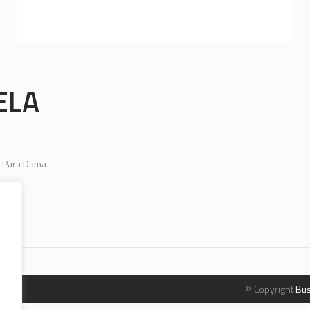
ELA
 Para Dama
© Copyright
Bus