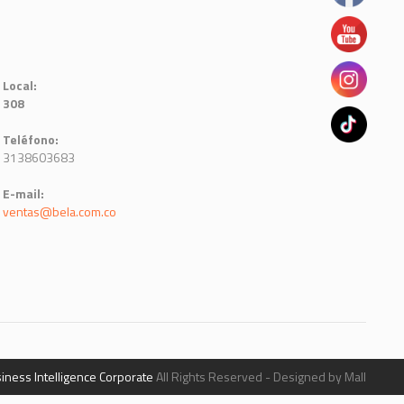
Local:
308
Teléfono:
3138603683
E-mail:
ventas@bela.com.co
iness Intelligence Corporate
All Rights Reserved - Designed by Mall