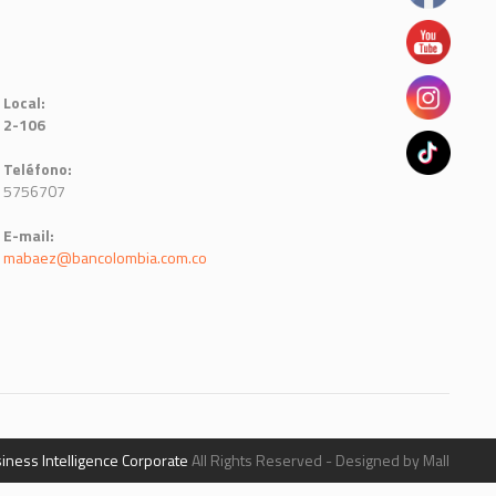
Local:
2-106
Teléfono:
5756707
E-mail:
mabaez@bancolombia.com.co
iness Intelligence Corporate
All Rights Reserved - Designed by Mall