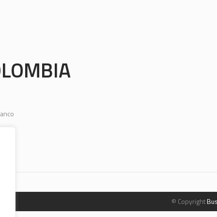
LOMBIA
anco
© Copyright
Bus