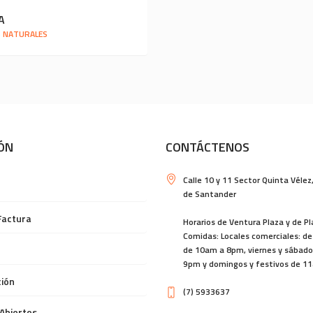
A
 NATURALES
ÓN
CONTÁCTENOS
Calle 10 y 11 Sector Quinta Vélez
de Santander
Factura
Horarios de Ventura Plaza y de P
Comidas: Locales comerciales: de
de 10am a 8pm, viernes y sábad
9pm y domingos y festivos de 1
ión
(7) 5933637
Abiertos