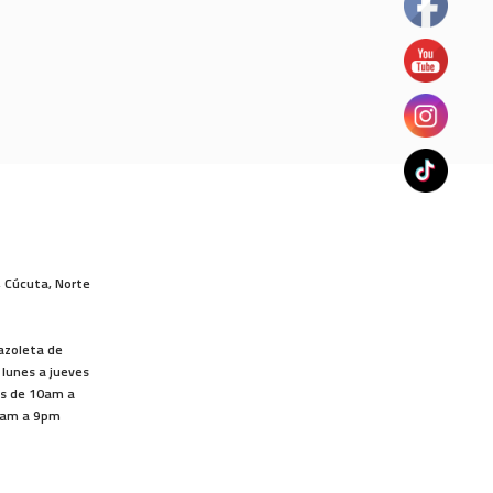
, Cúcuta, Norte
lazoleta de
 lunes a jueves
os de 10am a
1am a 9pm