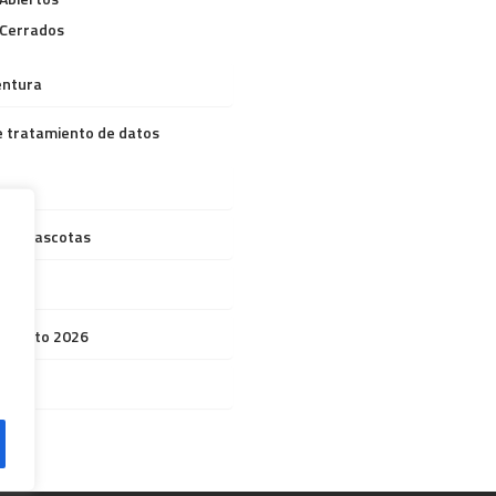
 Cerrados
entura
de tratamiento de datos
to Mascotas
amiento 2026
eo