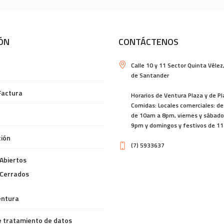
ÓN
CONTÁCTENOS
Calle 10 y 11 Sector Quinta Vélez
de Santander
Factura
Horarios de Ventura Plaza y de P
Comidas: Locales comerciales: de
de 10am a 8pm, viernes y sábad
9pm y domingos y festivos de 1
ión
(7) 5933637
Abiertos
 Cerrados
entura
de tratamiento de datos