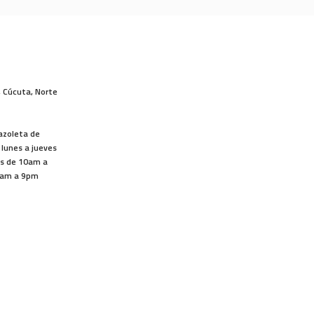
, Cúcuta, Norte
lazoleta de
 lunes a jueves
os de 10am a
1am a 9pm