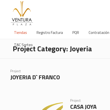
Tiendas
Registro Factura
PQR
Contratación
T&C Sorteo
Project Category:
Joyeria
Project
JOYERIA D` FRANCO
Project
CASA JOYA