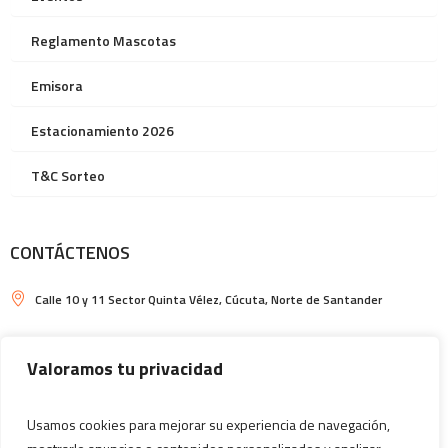
Reglamento Mascotas
Emisora
Estacionamiento 2026
T&C Sorteo
CONTÁCTENOS
Calle 10 y 11 Sector Quinta Vélez, Cúcuta, Norte de Santander
Horarios de Ventura Plaza y de Plazoleta de Comidas: Locales
comerciales: de lunes a jueves de 10am a 8pm, viernes y sábados de
Valoramos tu privacidad
10am a 9pm y domingos y festivos de 11am a 9pm
(7) 5933637
Usamos cookies para mejorar su experiencia de navegación,