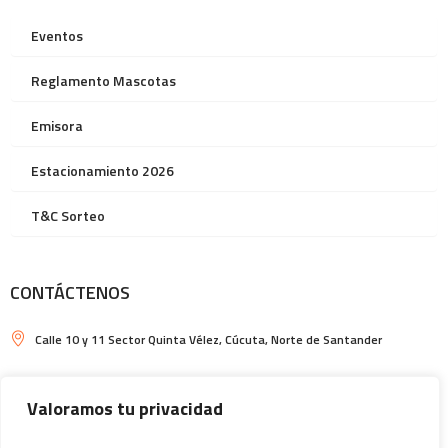
Eventos
Reglamento Mascotas
Emisora
Estacionamiento 2026
T&C Sorteo
CONTÁCTENOS
Calle 10 y 11 Sector Quinta Vélez, Cúcuta, Norte de Santander
Horarios de Ventura Plaza y de Plazoleta de Comidas: Locales
comerciales: de lunes a jueves de 10am a 8pm, viernes y sábados de
Valoramos tu privacidad
10am a 9pm y domingos y festivos de 11am a 9pm