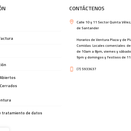
ÓN
CONTÁCTENOS
Calle 10 y 11 Sector Quinta Vélez
de Santander
Factura
Horarios de Ventura Plaza y de P
Comidas: Locales comerciales: de
de 10am a 8pm, viernes y sábad
9pm y domingos y festivos de 1
ión
(7) 5933637
Abiertos
 Cerrados
entura
de tratamiento de datos