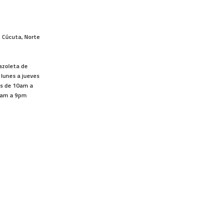
, Cúcuta, Norte
lazoleta de
 lunes a jueves
os de 10am a
1am a 9pm